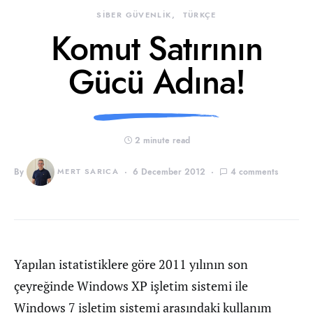
SİBER GÜVENLİK
TÜRKÇE
Komut Satırının
Gücü Adına!
2 minute read
By
MERT SARICA
6 December 2012
4 comments
Yapılan istatistiklere göre 2011 yılının son
çeyreğinde Windows XP işletim sistemi ile
Windows 7 işletim sistemi arasındaki kullanım