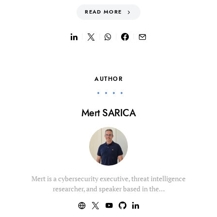
READ MORE
AUTHOR
Mert SARICA
Mert is a cybersecurity executive, threat intelligence
researcher, and speaker based in the…