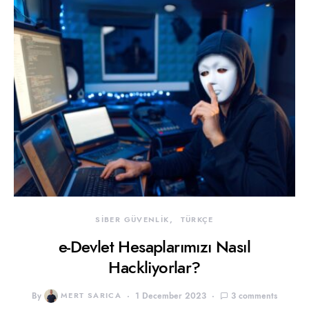
SİBER GÜVENLİK
TÜRKÇE
e-Devlet Hesaplarımızı Nasıl
Hackliyorlar?
By
MERT SARICA
1 December 2023
3 comments