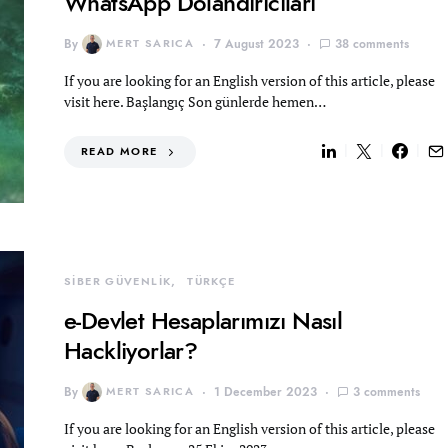
WhatsApp Dolandırıcıları
By
MERT SARICA
7 August 2023
38 comments
If you are looking for an English version of this article, please
visit here. Başlangıç Son günlerde hemen…
READ MORE
SİBER GÜVENLİK
TÜRKÇE
e-Devlet Hesaplarımızı Nasıl
Hackliyorlar?
By
MERT SARICA
1 December 2023
3 comments
If you are looking for an English version of this article, please