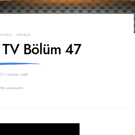
UYURU
TÜRKÇE
 TV Bölüm 47
1 minute read
No comments