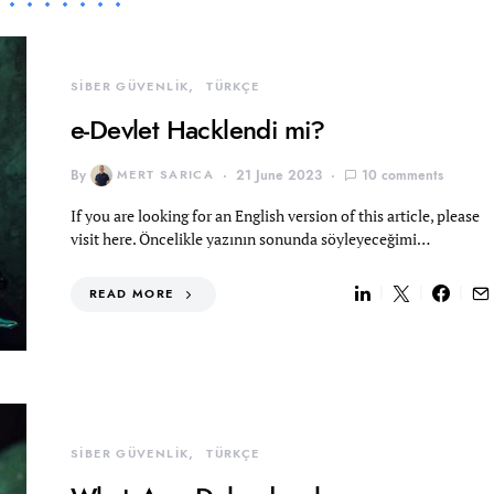
SİBER GÜVENLİK
TÜRKÇE
e-Devlet Hacklendi mi?
By
MERT SARICA
21 June 2023
10 comments
If you are looking for an English version of this article, please
visit here. Öncelikle yazının sonunda söyleyeceğimi…
READ MORE
SİBER GÜVENLİK
TÜRKÇE