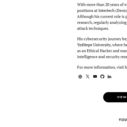
With more than 20 years of e
positions at
Intertech
(Deniz
Although his current role is 
research, regularly analyzin
attack techniques.
His cybersecurity journey beg
Yeditepe University
, where h
as an Ethical Hacker and mar
intelligence and security res
For more information, visit 
VIEW
YOU