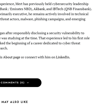
xperience, Mert has previously held cybersecurity leadership
Bank / Emirates NBD),
Akbank
, and
IBTech
(QNB Finansbank).
primarily executive, he remains actively involved in technical
g threat actors, malware, phishing campaigns, and emerging
an after responsibly disclosing a security vulnerability to
e was studying at the time. That experience led to his first role
ked the beginning of a career dedicated to cyber threat
earch.
his
About page
or connect with him on
LinkedIn
.
 COMMENTS (0)
 MAY ALSO LIKE