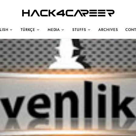
Hack4Career
LISH
TÜRKÇE
MEDIA
STUFFS
ARCHIVES
CONT