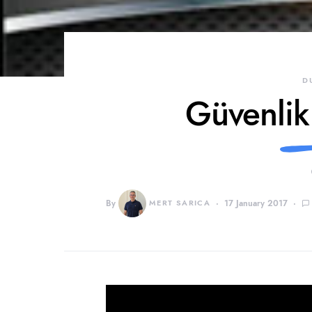
D
Güvenlik
By
MERT SARICA
17 January 2017