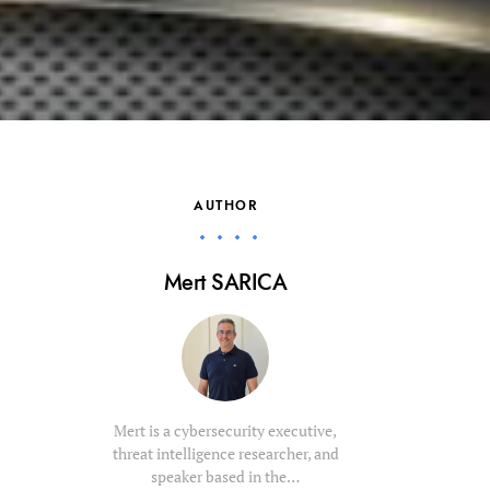
AUTHOR
Mert SARICA
Mert is a cybersecurity executive,
threat intelligence researcher, and
speaker based in the…