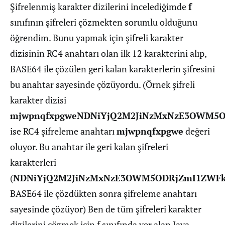
Şifrelenmiş karakter dizilerini incelediğimde
f
sınıfının şifreleri çözmekten sorumlu olduğunu
öğrendim. Bunu yapmak için şifreli karakter
dizisinin RC4 anahtarı olan ilk 12 karakterini alıp,
BASE64 ile çözülen geri kalan karakterlerin şifresini
bu anahtar sayesinde çözüyordu. (Örnek şifreli
karakter dizisi
mjwpnqfxpgweNDNiYjQ2M2JiNzMxNzE3OWM5
ise RC4 şifreleme anahtarı
mjwpnqfxpgwe
değeri
oluyor. Bu anahtar ile geri kalan şifreleri
karakterleri
(
NDNiYjQ2M2JiNzMxNzE3OWM5ODRjZmI1ZWF
BASE64 ile çözdükten sonra şifreleme anahtarı
sayesinde çözüyor) Ben de tüm şifreleri karakter
dizilerini çözmek için f sınıfında yer alan Java