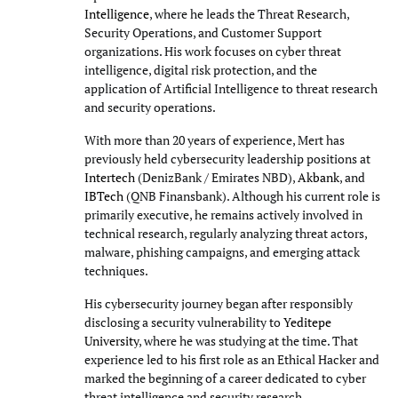
Intelligence
, where he leads the Threat Research,
Security Operations, and Customer Support
organizations. His work focuses on cyber threat
intelligence, digital risk protection, and the
application of Artificial Intelligence to threat research
and security operations.
With more than 20 years of experience, Mert has
previously held cybersecurity leadership positions at
Intertech
(DenizBank / Emirates NBD),
Akbank
, and
IBTech
(QNB Finansbank). Although his current role is
primarily executive, he remains actively involved in
technical research, regularly analyzing threat actors,
malware, phishing campaigns, and emerging attack
techniques.
His cybersecurity journey began after responsibly
disclosing a security vulnerability to
Yeditepe
University
, where he was studying at the time. That
experience led to his first role as an Ethical Hacker and
marked the beginning of a career dedicated to cyber
threat intelligence and security research.