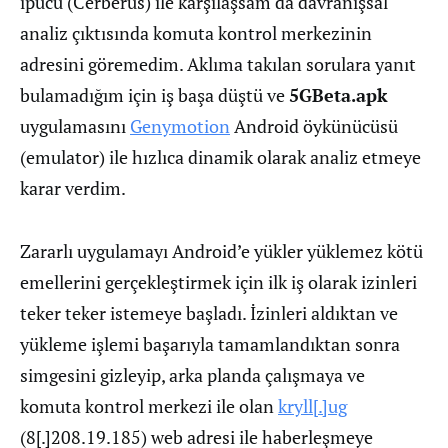
ipucu (Cerberus) ile karşılaşsam da davranışsal
analiz çıktısında komuta kontrol merkezinin
adresini göremedim. Aklıma takılan sorulara yanıt
bulamadığım için iş başa düştü ve
5GBeta.apk
uygulamasını
Genymotion
Android öykünücüsü
(emulator) ile hızlıca dinamik olarak analiz etmeye
karar verdim.
Zararlı uygulamayı Android’e yükler yüklemez kötü
emellerini gerçekleştirmek için ilk iş olarak izinleri
teker teker istemeye başladı. İzinleri aldıktan ve
yükleme işlemi başarıyla tamamlandıktan sonra
simgesini gizleyip, arka planda çalışmaya ve
komuta kontrol merkezi ile olan
kryll[.]ug
(8[.]208.19.185) web adresi ile haberleşmeye