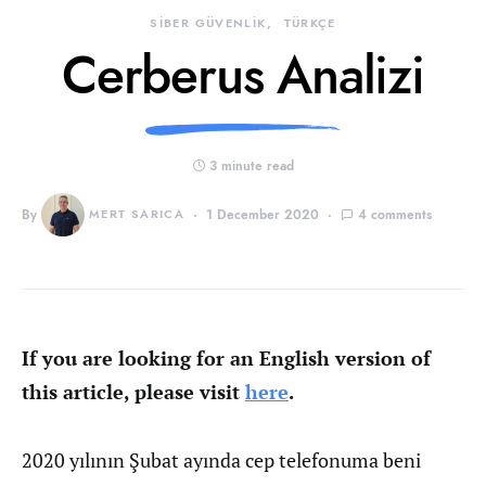
SİBER GÜVENLİK
TÜRKÇE
Cerberus Analizi
3 minute read
By
MERT SARICA
1 December 2020
4 comments
If you are looking for an English version of
this article, please visit
here
.
2020 yılının Şubat ayında cep telefonuma beni