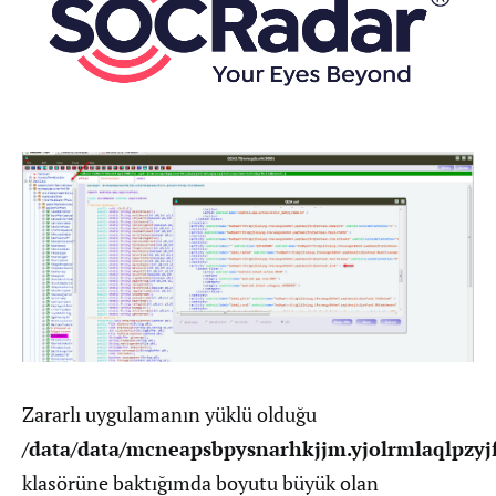
Zararlı uygulamanın yüklü olduğu
/data/data/mcneapsbpysnarhkjjm.yjolrmlaqlpzyjf
klasörüne baktığımda boyutu büyük olan