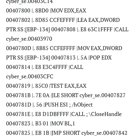
cyber_se.00403C14
00407800 |. 8BD0 |MOV EDX,EAX
00407802 |. 8D85 CCFEFFFF |LEA EAX,DWORD
PTR SS:[EBP-134] 00407808 |. E8 63C1FFFF |CALL
cyber_se.00403970
0040780D |. 8B85 CCFEFFFF |MOV EAX,DWORD
PTR SS:[EBP-134] 00407813 |. 5A |POP EDX
00407814 |. E8 E3C4FFFF |CALL
cyber_se.00403CFC
00407819 |. 85C0 |TEST EAX,EAX
0040781B |. 7E 0A |JLE SHORT cyber_se.00407827
0040781D |. 56 |PUSH ESI ; /hObject
0040781E |. E8 D1DBFFFF |CALL ; \CloseHandle
00407823 |. B3 01 |MOV BL,1
00407825 |. EB 1B |JMP SHORT cyber_se.00407842