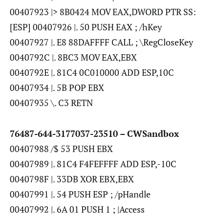
00407923 |> 8B0424 MOV EAX,DWORD PTR SS:
[ESP] 00407926 |. 50 PUSH EAX ; /hKey
00407927 |. E8 88DAFFFF CALL ; \RegCloseKey
0040792C |. 8BC3 MOV EAX,EBX
0040792E |. 81C4 0C010000 ADD ESP,10C
00407934 |. 5B POP EBX
00407935 \. C3 RETN
76487-644-3177037-23510 – CWSandbox
00407988 /$ 53 PUSH EBX
00407989 |. 81C4 F4FEFFFF ADD ESP,-10C
0040798F |. 33DB XOR EBX,EBX
00407991 |. 54 PUSH ESP ; /pHandle
00407992 |. 6A 01 PUSH 1 ; |Access