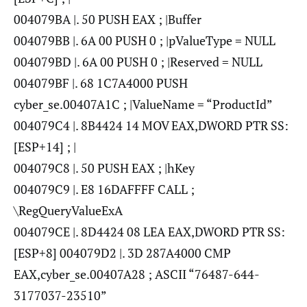
004079BA |. 50 PUSH EAX ; |Buffer
004079BB |. 6A 00 PUSH 0 ; |pValueType = NULL
004079BD |. 6A 00 PUSH 0 ; |Reserved = NULL
004079BF |. 68 1C7A4000 PUSH
cyber_se.00407A1C ; |ValueName = “ProductId”
004079C4 |. 8B4424 14 MOV EAX,DWORD PTR SS:
[ESP+14] ; |
004079C8 |. 50 PUSH EAX ; |hKey
004079C9 |. E8 16DAFFFF CALL ;
\RegQueryValueExA
004079CE |. 8D4424 08 LEA EAX,DWORD PTR SS:
[ESP+8] 004079D2 |. 3D 287A4000 CMP
EAX,cyber_se.00407A28 ; ASCII “76487-644-
3177037-23510”