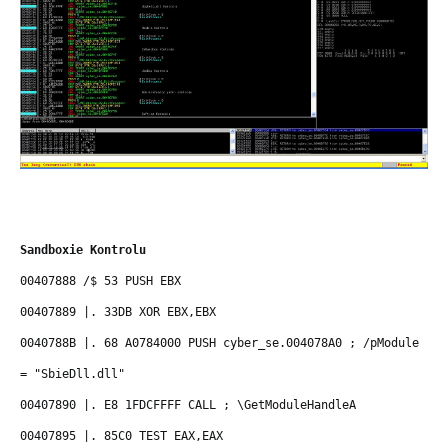
Sandboxie Kontrolu
00407888 /$ 53 PUSH EBX
00407889 |. 33DB XOR EBX,EBX
0040788B |. 68 A0784000 PUSH cyber_se.004078A0 ; /pModule
= "SbieDll.dll"
00407890 |. E8 1FDCFFFF CALL ; \GetModuleHandleA
00407895 |. 85C0 TEST EAX,EAX