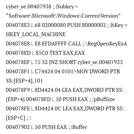
cyber_se.00407938 ; |Subkey =
“Software\Microsoft\Windows\CurrentVersion”
004078E3 |. 68 02000080 PUSH 80000002 ; |hKey =
HKEY_LOCAL_MACHINE
004078E8 |. E8 EFDAFFFF CALL ; \RegOpenKeyExA
004078ED |. 85C0 TEST EAX,EAX
004078EF |. 75 32 JNZ SHORT cyber_se.00407923
004078F1 |. C74424 04 0101>MOV DWORD PTR
SS:[ESP+4],101
004078F9 |. 8D4424 04 LEA EAX,DWORD PTR SS:
[ESP+4] 004078FD |. 50 PUSH EAX ; /pBufSize
004078FE |. 8D4424 0C LEA EAX,DWORD PTR SS:
[ESP+C] ; |
00407902 |. 50 PUSH EAX ; |Buffer