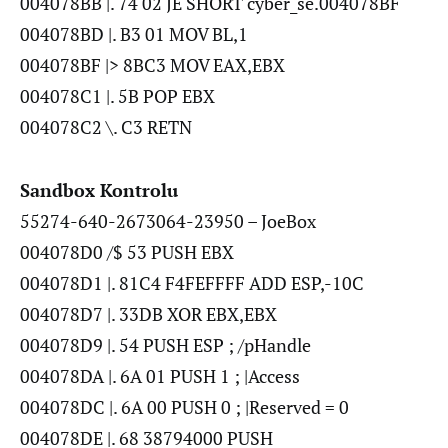
004078BB |. 74 02 JE SHORT cyber_se.004078BF
004078BD |. B3 01 MOV BL,1
004078BF |> 8BC3 MOV EAX,EBX
004078C1 |. 5B POP EBX
004078C2 \. C3 RETN
Sandbox Kontrolu
55274-640-2673064-23950 – JoeBox
004078D0 /$ 53 PUSH EBX
004078D1 |. 81C4 F4FEFFFF ADD ESP,-10C
004078D7 |. 33DB XOR EBX,EBX
004078D9 |. 54 PUSH ESP ; /pHandle
004078DA |. 6A 01 PUSH 1 ; |Access
004078DC |. 6A 00 PUSH 0 ; |Reserved = 0
004078DE |. 68 38794000 PUSH