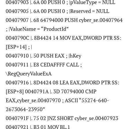
00407903 |. 6A 00 PUSH 0 ; |pValueType = NULL
00407905 |. 6A 00 PUSH 0 ; |Reserved = NULL
00407907 |. 68 64794000 PUSH cyber_se.00407964
; |ValueName = “ProductId”
0040790C |. 8B4424 14 MOV EAX,DWORD PTR SS:
[ESP+14] ; |
00407910 |. 50 PUSH EAX ; |hKey
00407911 |. E8 CEDAFFFF CALL ;
\RegQueryValueExA
00407916 |. 8D4424 08 LEA EAX,DWORD PTR SS:
[ESP+8] 0040791A |. 3D 70794000 CMP
EAX,cyber_se.00407970 ; ASCII “55274-640-
2673064-23950”
0040791F |. 75 02 JNZ SHORT cyber_se.00407923
00407921 |. B3 01 MOV BL,1