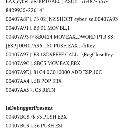
EAX,cyber_se.00407AE0 ; ASCII “76487-337-
8429955-22614”
00407A8F |. 75 02 JNZ SHORT cyber_se.00407A93
00407A91 |. B3 01 MOV BL,1
00407A93 |> 8B0424 MOV EAX,DWORD PTR SS:
[ESP] 00407A96 |. 50 PUSH EAX ; /hKey
00407A97 |. E8 18D9FFFF CALL ; \RegCloseKey
00407A9C |. 8BC3 MOV EAX,EBX
00407A9E |. 81C4 0C010000 ADD ESP,10C
00407AA4 |. 5B POP EBX
00407AA5 \. C3 RETN
IsDebuggerPresent
00407BC8 /$ 53 PUSH EBX
00407BC9 |. 56 PUSH ESI