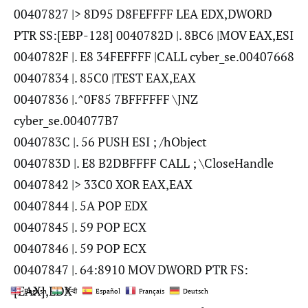
00407827 |> 8D95 D8FEFFFF LEA EDX,DWORD
PTR SS:[EBP-128] 0040782D |. 8BC6 |MOV EAX,ESI
0040782F |. E8 34FEFFFF |CALL cyber_se.00407668
00407834 |. 85C0 |TEST EAX,EAX
00407836 |.^0F85 7BFFFFFF \JNZ
cyber_se.004077B7
0040783C |. 56 PUSH ESI ; /hObject
0040783D |. E8 B2DBFFFF CALL ; \CloseHandle
00407842 |> 33C0 XOR EAX,EAX
00407844 |. 5A POP EDX
00407845 |. 59 POP ECX
00407846 |. 59 POP ECX
00407847 |. 64:8910 MOV DWORD PTR FS:
[EAX],EDX
English
हिन्दी
Español
Français
Deutsch