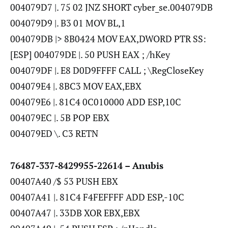
004079D7 |. 75 02 JNZ SHORT cyber_se.004079DB
004079D9 |. B3 01 MOV BL,1
004079DB |> 8B0424 MOV EAX,DWORD PTR SS:
[ESP] 004079DE |. 50 PUSH EAX ; /hKey
004079DF |. E8 D0D9FFFF CALL ; \RegCloseKey
004079E4 |. 8BC3 MOV EAX,EBX
004079E6 |. 81C4 0C010000 ADD ESP,10C
004079EC |. 5B POP EBX
004079ED \. C3 RETN
76487-337-8429955-22614 – Anubis
00407A40 /$ 53 PUSH EBX
00407A41 |. 81C4 F4FEFFFF ADD ESP,-10C
00407A47 |. 33DB XOR EBX,EBX