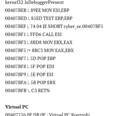
kernel32.IsDebuggerPresent
00407BEB |. 89EE MOV ESI,EBP
00407BED |. 85ED TEST EBP,EBP
00407BEF |. 74 04 JE SHORT cyber_se.00407BF5
00407BF1 |. FFD6 CALL ESI
00407BF3 |. 8BD8 MOV EBX,EAX
00407BF5 |> 8BC3 MOV EAX,EBX
00407BF7 |. 5D POP EBP
00407BF8 |. 5F POP EDI
00407BF9 |. 5E POP ESI
00407BFA |. 5B POP EBX
00407BFB \. C3 RETN
Virtual PC
00407726 0F DB 0F ; Virtual PC Kontrolü