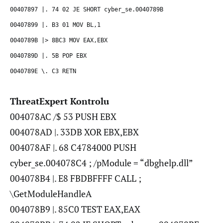
00407897 |. 74 02 JE SHORT cyber_se.0040789B
00407899 |. B3 01 MOV BL,1
0040789B |> 8BC3 MOV EAX,EBX
0040789D |. 5B POP EBX
0040789E \. C3 RETN
ThreatExpert Kontrolu
004078AC /$ 53 PUSH EBX
004078AD |. 33DB XOR EBX,EBX
004078AF |. 68 C4784000 PUSH
cyber_se.004078C4 ; /pModule = “dbghelp.dll”
004078B4 |. E8 FBDBFFFF CALL ;
\GetModuleHandleA
004078B9 |. 85C0 TEST EAX,EAX