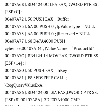
00407A6E |. 8D4424 0C LEA EAX,DWORD PTR SS:
[ESP+C] ; |
00407A72 |. 50 PUSH EAX ; |Buffer
00407A73 |. 6A 00 PUSH 0 ; |pValueType = NULL
00407A75 |. 6A 00 PUSH 0 ; |Reserved = NULL
00407A77 |. 68 D47A4000 PUSH
cyber_se.00407AD4 ; |ValueName = “ProductId”
00407A7C |. 8B4424 14 MOV EAX,DWORD PTR SS:
[ESP+14] ; |
00407A80 |. 50 PUSH EAX ; |hKey
00407A81 |. E8 5ED9FFFF CALL ;
\RegQueryValueExA
00407A86 |. 8D4424 08 LEA EAX,DWORD PTR SS:
[ESP+8] 00407A8A |. 3D E07A4000 CMP