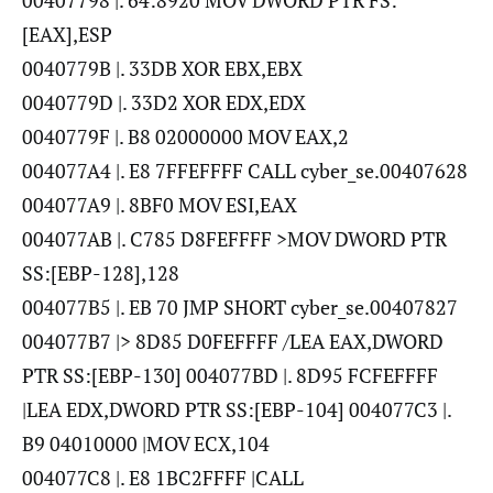
00407798 |. 64:8920 MOV DWORD PTR FS:
[EAX],ESP
0040779B |. 33DB XOR EBX,EBX
0040779D |. 33D2 XOR EDX,EDX
0040779F |. B8 02000000 MOV EAX,2
004077A4 |. E8 7FFEFFFF CALL cyber_se.00407628
004077A9 |. 8BF0 MOV ESI,EAX
004077AB |. C785 D8FEFFFF >MOV DWORD PTR
SS:[EBP-128],128
004077B5 |. EB 70 JMP SHORT cyber_se.00407827
004077B7 |> 8D85 D0FEFFFF /LEA EAX,DWORD
PTR SS:[EBP-130] 004077BD |. 8D95 FCFEFFFF
|LEA EDX,DWORD PTR SS:[EBP-104] 004077C3 |.
B9 04010000 |MOV ECX,104
004077C8 |. E8 1BC2FFFF |CALL