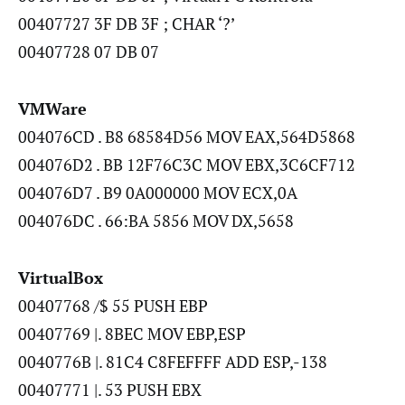
00407727 3F DB 3F ; CHAR ‘?’
00407728 07 DB 07
VMWare
004076CD . B8 68584D56 MOV EAX,564D5868
004076D2 . BB 12F76C3C MOV EBX,3C6CF712
004076D7 . B9 0A000000 MOV ECX,0A
004076DC . 66:BA 5856 MOV DX,5658
VirtualBox
00407768 /$ 55 PUSH EBP
00407769 |. 8BEC MOV EBP,ESP
0040776B |. 81C4 C8FEFFFF ADD ESP,-138
00407771 |. 53 PUSH EBX