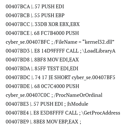
00407BCA |. 57 PUSH EDI
00407BCB |. 55 PUSH EBP
00407BCC |. 33DB XOR EBX,EBX
00407BCE |. 68 FC7B4000 PUSH
cyber_se.00407BFC ; /FileName = “kernel32.dll”
00407BD3 |. E8 14D9FFFF CALL ; \LoadLibraryA
00407BD8 |. 8BF8 MOV EDI,EAX
00407BDA |. 85FF TEST EDI,EDI
00407BDC |. 74 17 JE SHORT cyber_se.00407BF5
00407BDE |. 68 0C7C4000 PUSH
cyber_se.00407C0C ; /ProcNameOrOrdinal
00407BE3 |. 57 PUSH EDI ; |hModule
00407BE4 |. E8 E3D8FFFF CALL ; \GetProcAddress
00407BE9 |. 8BE8 MOV EBP,EAX ;