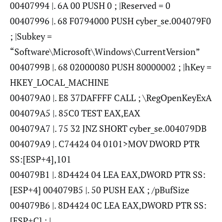
00407994 |. 6A 00 PUSH 0 ; |Reserved = 0
00407996 |. 68 F0794000 PUSH cyber_se.004079F0
; |Subkey =
“Software\Microsoft\Windows\CurrentVersion”
0040799B |. 68 02000080 PUSH 80000002 ; |hKey =
HKEY_LOCAL_MACHINE
004079A0 |. E8 37DAFFFF CALL ; \RegOpenKeyExA
004079A5 |. 85C0 TEST EAX,EAX
004079A7 |. 75 32 JNZ SHORT cyber_se.004079DB
004079A9 |. C74424 04 0101>MOV DWORD PTR
SS:[ESP+4],101
004079B1 |. 8D4424 04 LEA EAX,DWORD PTR SS:
[ESP+4] 004079B5 |. 50 PUSH EAX ; /pBufSize
004079B6 |. 8D4424 0C LEA EAX,DWORD PTR SS:
[ESP+C] ; |