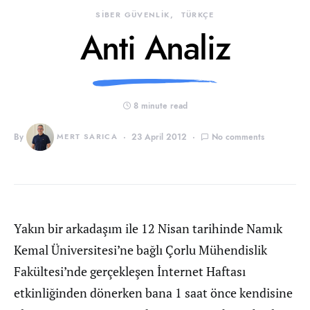
SİBER GÜVENLİK
TÜRKÇE
Anti Analiz
8 minute read
By
MERT SARICA
23 April 2012
No comments
Yakın bir arkadaşım ile 12 Nisan tarihinde Namık
Kemal Üniversitesi’ne bağlı Çorlu Mühendislik
Fakültesi’nde gerçekleşen İnternet Haftası
etkinliğinden dönerken bana 1 saat önce kendisine