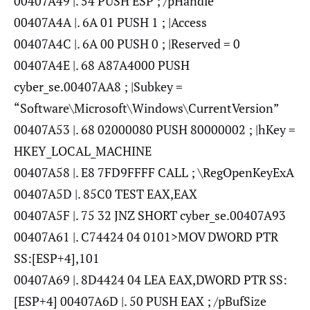
00407A49 |. 54 PUSH ESP ; /pHandle
00407A4A |. 6A 01 PUSH 1 ; |Access
00407A4C |. 6A 00 PUSH 0 ; |Reserved = 0
00407A4E |. 68 A87A4000 PUSH
cyber_se.00407AA8 ; |Subkey =
“Software\Microsoft\Windows\CurrentVersion”
00407A53 |. 68 02000080 PUSH 80000002 ; |hKey =
HKEY_LOCAL_MACHINE
00407A58 |. E8 7FD9FFFF CALL ; \RegOpenKeyExA
00407A5D |. 85C0 TEST EAX,EAX
00407A5F |. 75 32 JNZ SHORT cyber_se.00407A93
00407A61 |. C74424 04 0101>MOV DWORD PTR
SS:[ESP+4],101
00407A69 |. 8D4424 04 LEA EAX,DWORD PTR SS:
[ESP+4] 00407A6D |. 50 PUSH EAX ; /pBufSize