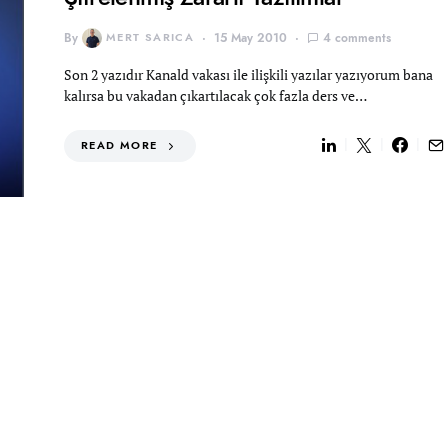
By
MERT SARICA
15 May 2010
4 comments
Son 2 yazıdır Kanald vakası ile ilişkili yazılar yazıyorum bana
kalırsa bu vakadan çıkartılacak çok fazla ders ve…
READ MORE