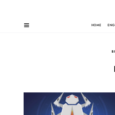
HOME
ENG
B