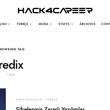
Hack4Career
LISH
TÜRKÇE
MEDIA
STUFFS
ARCHIVES
CONT
ROWSING TAG
redix
1 post
SİBER GÜVENLİK
TÜRKÇE
Şifrelenmiş Zararlı Yazılımlar