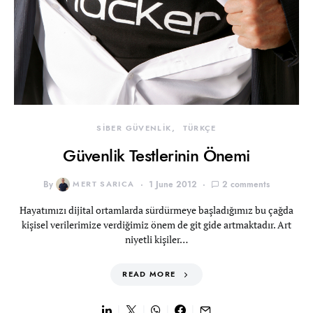
SİBER GÜVENLİK
TÜRKÇE
Güvenlik Testlerinin Önemi
By
MERT SARICA
1 June 2012
2 comments
Hayatımızı dijital ortamlarda sürdürmeye başladığımız bu çağda
kişisel verilerimize verdiğimiz önem de git gide artmaktadır. Art
niyetli kişiler…
READ MORE